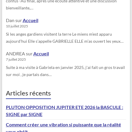
confus -Au final, après une écoute attentive et une discussion
bienveillante,…
Dan
sur
Accueil
10 juillet 2025
Si les anges gardiens visitent la terre Le miens m’est apparu
aujourd’hui Elle s’appelle GABRIELLE ELLE m’as ouvert les yeux…
ANDREA
sur
Accueil
7 juillet 2025
Suite à ma visite à Gabriela en janvier 2025, j'ai fait un gros travail
sur moi , je partais dans…
Articles récents
PLUTON OPPOSITION JUPITER ETE 2026 la BASCULE :
SIGNE par SIGNE
Comment créer une vibration si puissante que la réalité
vous obéit